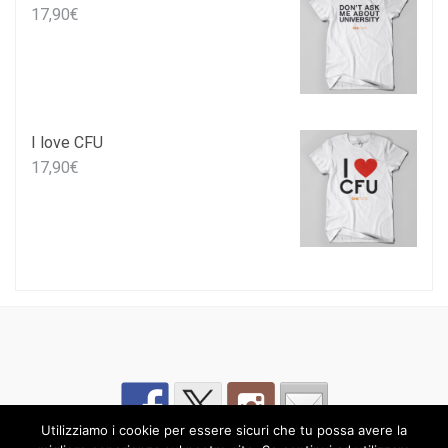
17,90
€
I love CFU
17,90
€
Utilizziamo i cookie per essere sicuri che tu possa avere la