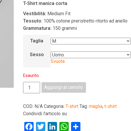
T-Shirt manica corta
Vestibilità:
Medium Fit
Tessuto:
100% cotone preristretto ritorto ad anello
Grammatura:
150 grammi
Taglia
Sesso
Svuota
Esaurito
Sotto
Aggiungi al carrello
al
18
COD:
N/A
Categoria:
T-shirt
Tag:
maglia
,
t-shirt
rifiuto
Condividi l'articolo su:
quantità
F
T
Li
W
C