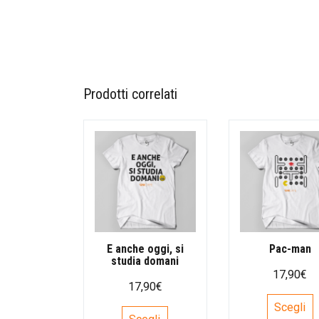
Prodotti correlati
E anche oggi, si
Pac-man
studia domani
17,90
€
17,90
€
Q
Scegli
Questo