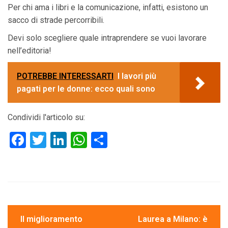
Per chi ama i libri e la comunicazione, infatti, esistono un
sacco di strade percorribili.
Devi solo scegliere quale intraprendere se vuoi lavorare
nell’editoria!
POTREBBE INTERESSARTI
I lavori più
pagati per le donne: ecco quali sono
Condividi l'articolo su:
F
T
Li
W
C
a
wi
n
h
o
ce
tt
ke
at
n
b
er
dI
s
di
o
n
A
vi
Navigazione
o
p
di
Il miglioramento
Laurea a Milano: è
articoli