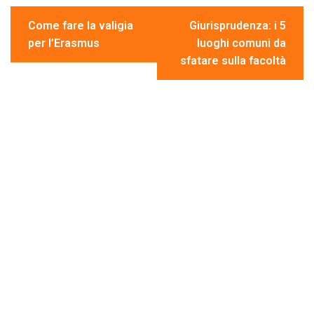
o
n
A
vi
Navigazione
o
p
di
Come fare la valigia
Giurisprudenza: i 5
articoli
per l’Erasmus
luoghi comuni da
k
p
sfatare sulla facoltà