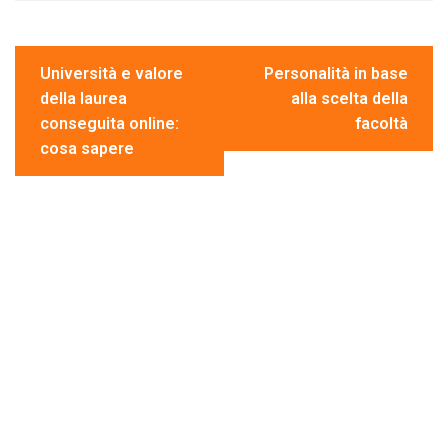
b
er
dI
s
di
o
n
A
vi
Navigazione
o
p
di
Università e valore
Personalità in base
articoli
della laurea
alla scelta della
k
p
conseguita online:
facoltà
cosa sapere