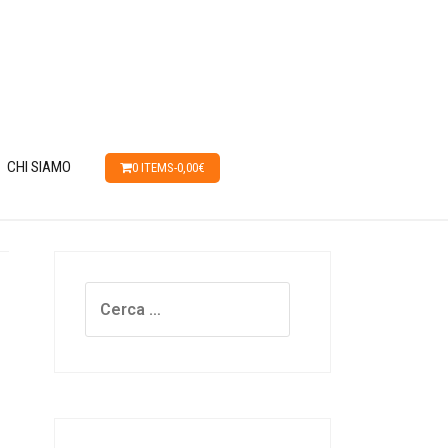
CHI SIAMO
0 ITEMS-
0,00
€
Ricerca
per: