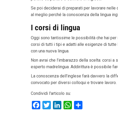
Se poi deciderai di preparati per lavorare nelle 
al meglio perché la conoscenza della lingua ingl
I corsi di lingua
Oggi sono tantissime le possibilità che hai per
corsi di tutti i tipi e adatti alle esigenze di tut
con una nuova lingua.
Non avrai che l’imbarazzo della scelta: corsi a sc
esperto madrelingua. Addirittura è possibile far
La conoscenza dell’inglese farà davvero la diffe
convocato per diversi colloqui e trovare lavoro.
Condividi l'articolo su:
F
T
Li
W
C
a
wi
n
h
o