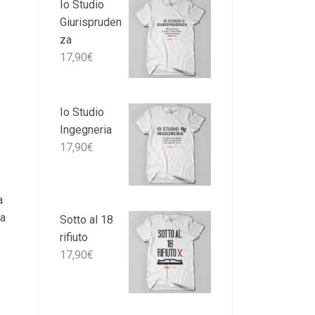
Io Studio
Giurispruden
za
17,90
€
Io Studio
Ingegneria
17,90
€
a
ia
Sotto al 18
rifiuto
17,90
€