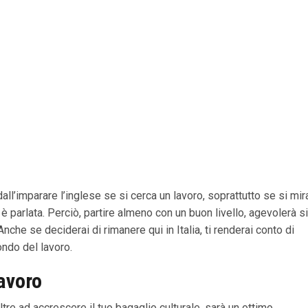
dall’imparare l’inglese se si cerca un lavoro, soprattutto se si mir
 è parlata. Perciò, partire almeno con un buon livello, agevolerà s
nche se deciderai di rimanere qui in Italia, ti renderai conto di
ndo del lavoro.
lavoro
tre ad accrescere il tuo bagaglio culturale, sarà un ottimo