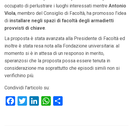
occupato di perlustrare i luoghi interessati mentre
Antonio
Viola
, membro del Consiglio di Facoltà, ha promosso l’idea
di
installare negli spazi di facoltà degli armadietti
provvisti di chiave
.
La proposta è stata avanzata alla Presidente di Facoltà ed
inoltre è stata resa nota alla Fondazione universitaria: al
momento si è in attesa di un responso in merito,
speranzosi che la proposta possa essere tenuta in
considerazione ma soprattutto che episodi simili non si
verifichino più.
Condividi l'articolo su:
F
T
Li
W
C
a
wi
n
h
o
ce
tt
ke
at
n
b
er
dI
s
di