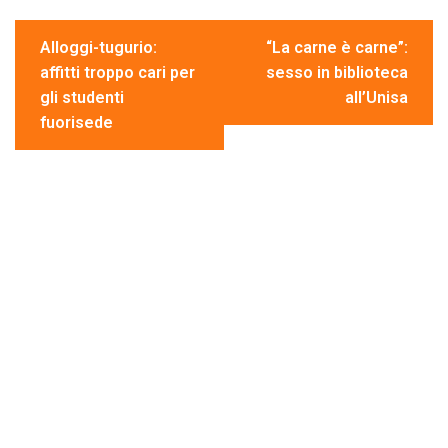
o
n
A
vi
Navigazione
o
p
di
Alloggi-tugurio:
“La carne è carne”:
articoli
affitti troppo cari per
sesso in biblioteca
k
p
gli studenti
all’Unisa
fuorisede