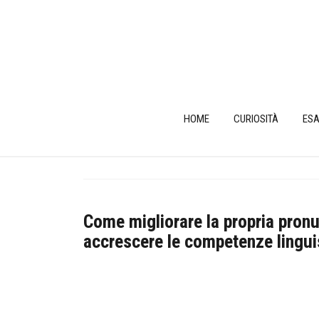
Skip
to
content
HOME
CURIOSITÀ
ESA
Come migliorare la propria pronun
accrescere le competenze lingui