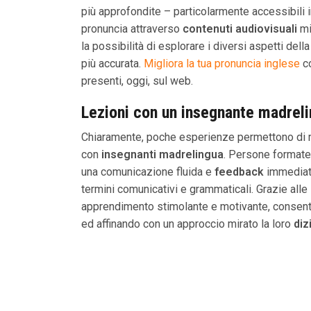
più approfondite – particolarmente accessibili 
pronuncia attraverso
contenuti audiovisuali
mir
la possibilità di esplorare i diversi aspetti de
più accurata.
Migliora la tua pronuncia inglese
co
presenti, oggi, sul web.
Lezioni con un insegnante madrel
Chiaramente, poche esperienze permettono di mig
con
insegnanti madrelingua
. Persone formate
una comunicazione fluida e
feedback
immediati
termini comunicativi e grammaticali. Grazie alle
apprendimento stimolante e motivante, consenten
ed affinando con un approccio mirato la loro
diz