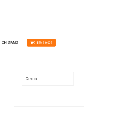
CHI SIAMO
0 ITEMS-
0,00
€
Ricerca
per: